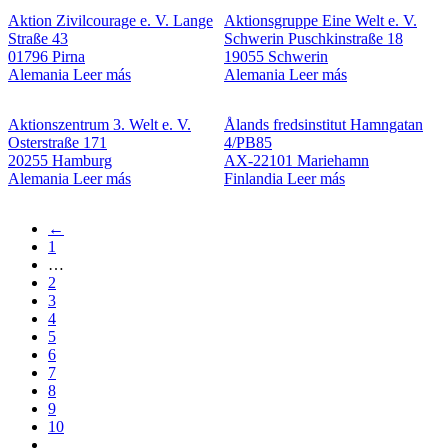
Aktion Zivilcourage e. V.
Lange
Aktionsgruppe Eine Welt e. V.
Straße 43
Schwerin
Puschkinstraße 18
01796 Pirna
19055 Schwerin
Alemania
Leer más
Alemania
Leer más
Aktionszentrum 3. Welt e. V.
Ålands fredsinstitut
Hamngatan
Osterstraße 171
4/PB85
20255 Hamburg
AX-22101 Mariehamn
Alemania
Leer más
Finlandia
Leer más
Previous
←
page
First
1
Pagination
page
…
Page
2
Page
3
Page
4
Page
5
Current
6
page
Page
7
Page
8
Page
9
Page
10
…