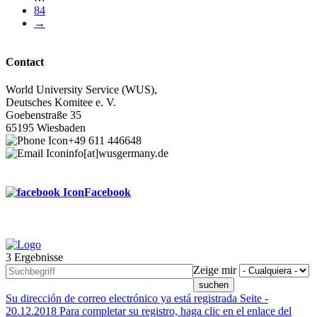
Last
84
page
Next
→
page
Contact
World University Service (WUS),
Deutsches Komitee e. V.
Goebenstraße 35
65195 Wiesbaden
+49 611 446648
info[at]wusgermany.de
Facebook
3 Ergebnisse
Footer
Zeige mir
menu
Su dirección de correo electrónico ya está registrada
Seite -
20.12.2018
Para completar su registro, haga clic en el enlace del