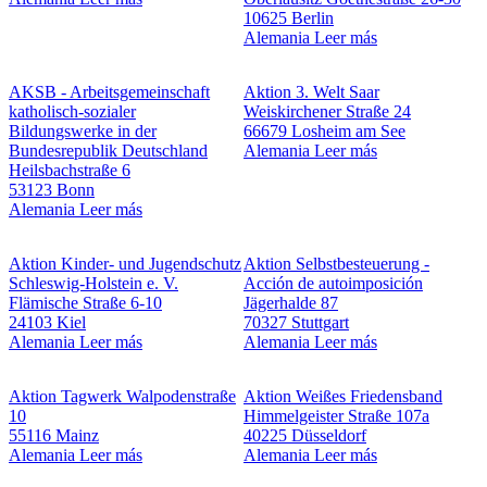
10625 Berlin
Alemania
Leer más
AKSB - Arbeitsgemeinschaft
Aktion 3. Welt Saar
katholisch-sozialer
Weiskirchener Straße 24
Bildungswerke in der
66679 Losheim am See
Bundesrepublik Deutschland
Alemania
Leer más
Heilsbachstraße 6
53123 Bonn
Alemania
Leer más
Aktion Kinder- und Jugendschutz
Aktion Selbstbesteuerung -
Schleswig-Holstein e. V.
Acción de autoimposición
Flämische Straße 6-10
Jägerhalde 87
24103 Kiel
70327 Stuttgart
Alemania
Leer más
Alemania
Leer más
Aktion Tagwerk
Walpodenstraße
Aktion Weißes Friedensband
10
Himmelgeister Straße 107a
55116 Mainz
40225 Düsseldorf
Alemania
Leer más
Alemania
Leer más