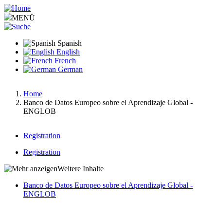
Pasar
al
MENÜ
contenido
principal
Spanish
English
French
German
Home
Banco de Datos Europeo sobre el Aprendizaje Global -
Ruta
ENGLOB
de
navegación
Registration
Main
Registration
menu
Hauptnavigation
Weitere Inhalte
v2
Banco de Datos Europeo sobre el Aprendizaje Global -
ENGLOB
Hauptnavigation-
deepest