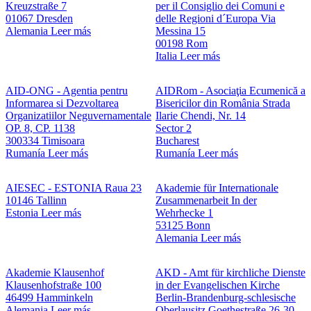
Kreuzstraße 7
per il Consiglio dei Comuni e
01067 Dresden
delle Regioni d´Europa
Via
Alemania
Leer más
Messina 15
00198 Rom
Italia
Leer más
AID-ONG - Agentia pentru
AIDRom - Asociaţia Ecumenică a
Informarea si Dezvoltarea
Bisericilor din România
Strada
Organizatiilor Neguvernamentale
Ilarie Chendi, Nr. 14
OP. 8, CP. 1138
Sector 2
300334 Timisoara
Bucharest
Rumanía
Leer más
Rumanía
Leer más
AIESEC - ESTONIA
Raua 23
Akademie für Internationale
10146 Tallinn
Zusammenarbeit
In der
Estonia
Leer más
Wehrhecke 1
53125 Bonn
Alemania
Leer más
Akademie Klausenhof
AKD - Amt für kirchliche Dienste
Klausenhofstraße 100
in der Evangelischen Kirche
46499 Hamminkeln
Berlin-Brandenburg-schlesische
Alemania
Leer más
Oberlausitz
Goethestraße 26-30