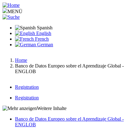
Pasar
al
MENÜ
contenido
principal
Spanish
English
French
German
Home
Banco de Datos Europeo sobre el Aprendizaje Global -
Ruta
ENGLOB
de
navegación
Registration
Main
Registration
menu
Hauptnavigation
Weitere Inhalte
v2
Banco de Datos Europeo sobre el Aprendizaje Global -
ENGLOB
Hauptnavigation-
deepest