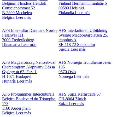
Belgium-Flanders
Hendrik
Finland
Hermannin rantatie 6
Consciencestraat 52
00580 Helsinki
B-2800 Mechelen
Finlandia
Leer más
Bélgica
Leer más
AFS Interkultur Danmark
Nordre
AFS Interkulturell Utbildning
Fasanvej 111
Sverige
Medborgarplatsen 25,
2000 Frederiksberg
trapphus A
Dinamarca
Leer más
SE-118 72 Stockholm
Suecia
Leer más
AFS Magyarorszag Nemzetközi
AFS Noruega
Trondheimsveien
Csereprogram Alapivany
Dózsa
135
György út 62. Fsz. 1.
0570 Oslo
H-1071 Budapest
Noruega
Leer más
Hungría
Leer más
AFS Programmes Interculturels
AFS Suiza
Kernstraße 57
Bélgica
Boulevard du Triomphe,
CH-8004 Zürich
173
Suiza
Leer más
1160 Auderghem
Bélgica
Leer más