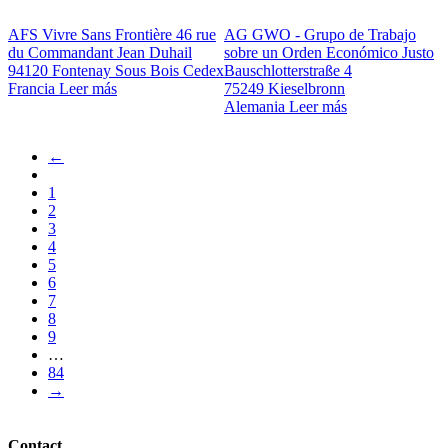
AFS Vivre Sans Frontière
46 rue
AG GWO - Grupo de Trabajo
du Commandant Jean Duhail
sobre un Orden Económico Justo
94120 Fontenay Sous Bois Cedex
Bauschlotterstraße 4
Francia
Leer más
75249 Kieselbronn
Alemania
Leer más
Previous
←
page
First
Pagination
page
Page
1
Page
2
Page
3
Current
4
page
Page
5
Page
6
Page
7
Page
8
Page
9
…
Last
84
page
Next
→
page
Contact