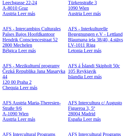
Leechgasse 22-24
Türkenstraße 3
A-8010 Graz
1090 Wien
Austria
Leer más
Austria
Leer más
AFS - Intercambios Culturales
AFS - Interkulturelle
Países Bajos
Hoofdkantoor
Begegnungen e.V - Lettland
Hendrik Consciencestraat 52
Blaumaņa iela 38/40, 4.stāvs
2800 Mechelen
LV-1011 Riga
Bélgica
Leer más
Letonia
Leer más
AFS - Mezikulturní programy
AFS á Íslandi
Skipholt 50c
Čezká Republika
Jana Masaryka
105 Reykjavik
44
Islandia
Leer más
120 00 Praha 2
Chequia
Leer más
AFS Austria
Maria-Theresien-
AFS Intercultura
c/ Augusto
Straße 9/6
Figueroa 3, 5º
A-1090 Wien
28004 Madrid
Austria
Leer más
España
Leer más
AFS Intercultural Programs
AFS Intercultural Programs