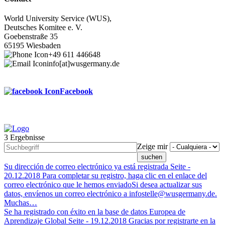
World University Service (WUS),
Deutsches Komitee e. V.
Goebenstraße 35
65195 Wiesbaden
+49 611 446648
info[at]wusgermany.de
Facebook
3 Ergebnisse
Footer
Zeige mir
menu
Su dirección de correo electrónico ya está registrada
Seite -
20.12.2018
Para completar su registro, haga clic en el enlace del
correo electrónico que le hemos enviadoSi desea actualizar sus
datos, envíenos un correo electrónico a infostelle@wusgermany.de.
Muchas…
Se ha registrado con éxito en la base de datos Europea de
Aprendizaje Global
Seite -
19.12.2018
Gracias por registrarte en la