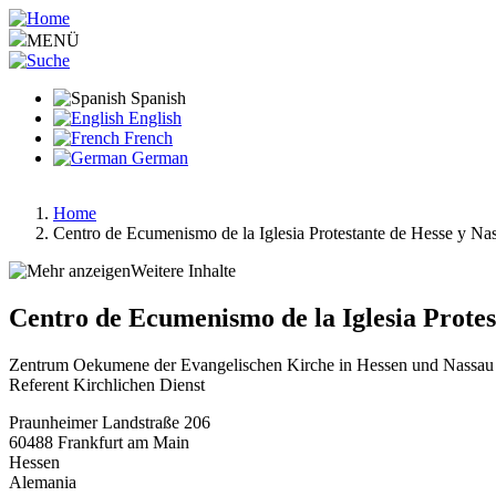
Pasar
al
MENÜ
contenido
principal
Spanish
English
French
German
Home
Centro de Ecumenismo de la Iglesia Protestante de Hesse y Nas
Ruta
de
Weitere Inhalte
navegación
Centro de Ecumenismo de la Iglesia Protes
Zentrum Oekumene der Evangelischen Kirche in Hessen und Nassau
Referent Kirchlichen Dienst
Praunheimer Landstraße 206
60488
Frankfurt am Main
Hessen
Alemania