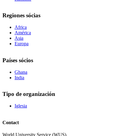
Regiones sócias
Africa
América
Asia
Europa
Países sócios
Ghana
India
Tipo de organización
Iglesia
Contact
World University Service (WUS),