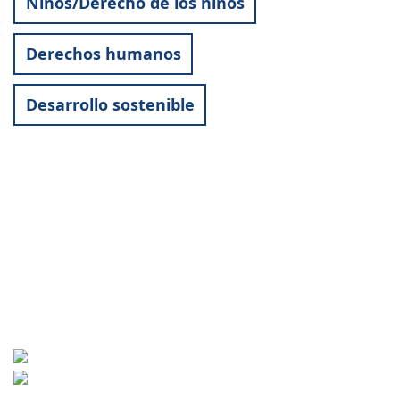
Niños/Derecho de los niños
Derechos humanos
Desarrollo sostenible
Contact
World University Service (WUS),
Deutsches Komitee e. V.
Goebenstraße 35
65195 Wiesbaden
+49 611 446648
info[at]wusgermany.de