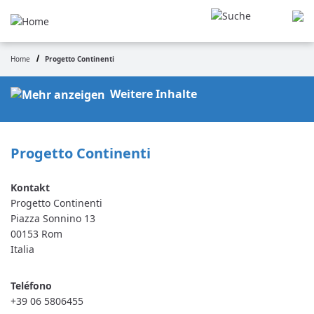
Pasar
al
contenido
principal
Home
Progetto Continenti
Ruta
de
Weitere Inhalte
navegación
Progetto Continenti
Progetto Continenti
Piazza Sonnino 13
00153
Rom
Italia
Teléfono
+39 06 5806455