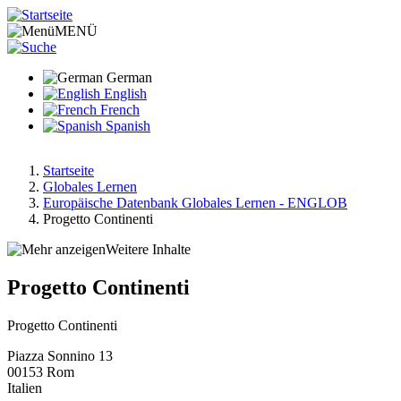
Direkt
zum
MENÜ
Inhalt
German
English
French
Spanish
Startseite
Globales Lernen
Pfadnavigation
Europäische Datenbank Globales Lernen - ENGLOB
Progetto Continenti
Weitere Inhalte
Progetto Continenti
Progetto Continenti
Piazza Sonnino 13
00153
Rom
Italien