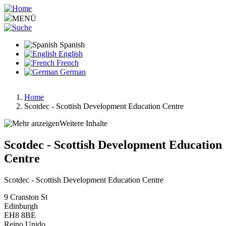
Pasar
al
MENÜ
contenido
principal
Spanish
English
French
German
Home
Scotdec - Scottish Development Education Centre
Ruta
de
Weitere Inhalte
navegación
Scotdec - Scottish Development Education
Centre
Scotdec - Scottish Development Education Centre
9 Cranston St
Edinburgh
EH8 8BE
Reino Unido