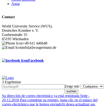
Agua
Contact
World University Service (WUS),
Deutsches Komitee e. V.
Goebenstraße 35
65195 Wiesbaden
+49 611 446648
info[at]wusgermany.de
Facebook
3 Ergebnisse
Footer
Zeige mir
menu
Su dirección de correo electrónico ya está registrada
Seite -
20.12.2018
Para completar su registro, haga clic en el enlace del
correo electrónico que le hemos enviadoSi desea actualizar sus