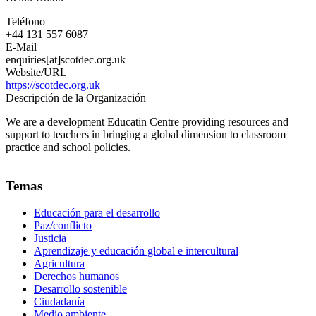
Teléfono
+44 131 557 6087
E-Mail
enquiries[at]scotdec.org.uk
Website/URL
https://scotdec.org.uk
Descripción de la Organización
We are a development Educatin Centre providing resources and
support to teachers in bringing a global dimension to classroom
practice and school policies.
Temas
Educación para el desarrollo
Paz/conflicto
Justicia
Aprendizaje y educación global e intercultural
Agricultura
Derechos humanos
Desarrollo sostenible
Ciudadanía
Medio ambiente