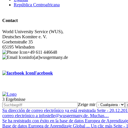
República Centroafricana
Contact
World University Service (WUS),
Deutsches Komitee e. V.
Goebenstraße 35
65195 Wiesbaden
+49 611 446648
info[at]wusgermany.de
Facebook
3 Ergebnisse
Footer
Zeige mir
menu
Su dirección de correo electrónico ya está registrada
Seite -
20.12.201
correo electrónico a infostelle@wusgermany.de. Muchas…
Se ha registrado con éxito en la base de datos Europea de Aprendizaj
Base de datos Europea de Aprendizaje Global ... Un clic más
Seite -