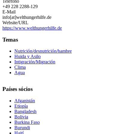
Teléfono
+49 228 2288-129
E-Mail
info[at]welthungerhilfe.de
Website/URL
https://www.welthungerhilfe.de
Temas
Nutrición/desnutrición/hambre
Huida y Asilo
Intigración/Migración
Clima
Agua
Países sócios
Afganistán
Etiopía
Bangladesh
Bolivia
Burkina Faso
Burundi
Haití