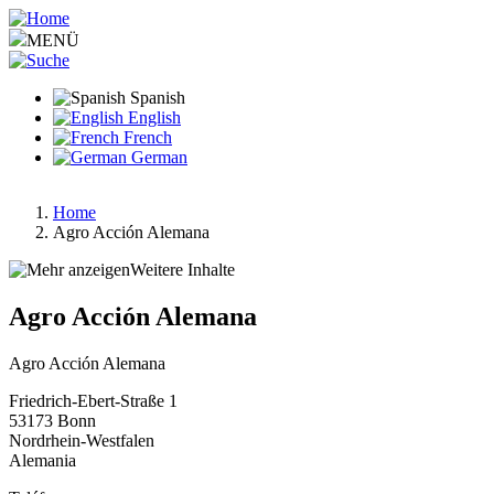
Pasar
al
MENÜ
contenido
principal
Spanish
English
French
German
Home
Agro Acción Alemana
Ruta
de
Weitere Inhalte
navegación
Agro Acción Alemana
Agro Acción Alemana
Friedrich-Ebert-Straße 1
53173
Bonn
Nordrhein-Westfalen
Alemania