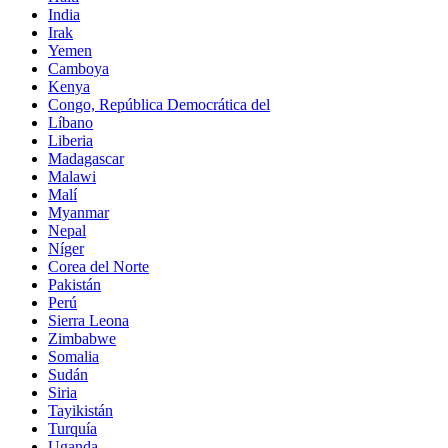
India
Irak
Yemen
Camboya
Kenya
Congo, República Democrática del
Líbano
Liberia
Madagascar
Malawi
Malí
Myanmar
Nepal
Níger
Corea del Norte
Pakistán
Perú
Sierra Leona
Zimbabwe
Somalia
Sudán
Siria
Tayikistán
Turquía
Uganda