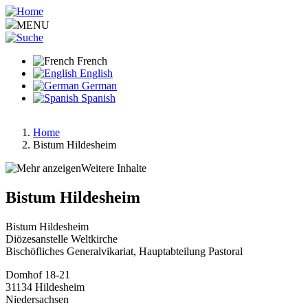
Aller
au
MENU
contenu
principal
French
English
German
Spanish
Home
Bistum Hildesheim
Fil
d'Ariane
Weitere Inhalte
Bistum Hildesheim
Bistum Hildesheim
Diözesanstelle Weltkirche
Bischöfliches Generalvikariat, Hauptabteilung Pastoral
Domhof 18-21
31134
Hildesheim
Niedersachsen