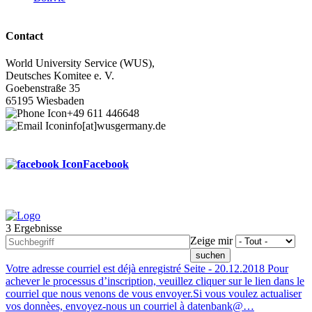
Contact
World University Service (WUS),
Deutsches Komitee e. V.
Goebenstraße 35
65195 Wiesbaden
+49 611 446648
info[at]wusgermany.de
Facebook
3 Ergebnisse
Footer
Zeige mir
menu
Votre adresse courriel est déjà enregistré
Seite -
20.12.2018
Pour
achever le processus d’inscription, veuillez cliquer sur le lien dans le
courriel que nous venons de vous envoyer.Si vous voulez actualiser
vos donnèes, envoyez-nous un courriel à datenbank@…