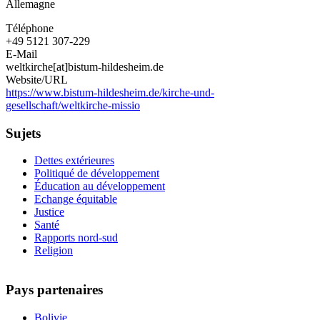
Allemagne
Téléphone
+49 5121 307-229
E-Mail
weltkirche[at]bistum-hildesheim.de
Website/URL
https://www.bistum-hildesheim.de/kirche-und-
gesellschaft/weltkirche-missio
Sujets
Dettes extérieures
Politiqué de développement
Éducation au développement
Echange équitable
Justice
Santé
Rapports nord-sud
Religion
Pays partenaires
Bolivie