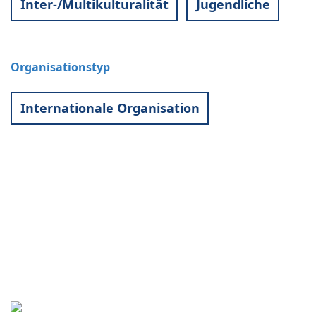
Inter-/Multikulturalität
Jugendliche
Organisationstyp
Internationale Organisation
Kontakt
World University Service (WUS),
Deutsches Komitee e. V.
Goebenstraße 35
65195 Wiesbaden
+49 611 446648