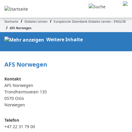
Direkt
zum
Inhalt
Startseite
Globales Lernen
Europäische Datenbank Globales Lernen - ENGLOB
Pfadnavigation
AFS Norwegen
Weitere Inhalte
AFS Norwegen
AFS Norwegen
Trondheimsveien 135
0570
Oslo
Norwegen
Telefon
+47 22 31 79 00