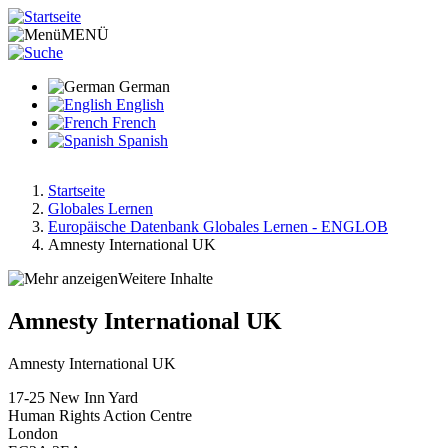
Direkt
zum
MENÜ
Inhalt
German
English
French
Spanish
Startseite
Globales Lernen
Pfadnavigation
Europäische Datenbank Globales Lernen - ENGLOB
Amnesty International UK
Weitere Inhalte
Amnesty International UK
Amnesty International UK
17-25 New Inn Yard
Human Rights Action Centre
London