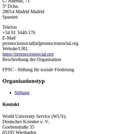
C/ Huertas, 71
5º Dcha.
28014
Madrid
Madrid
Spanien
Telefon
+34 91 3440-176
E-Mail
promocionsocial[at]promocionsocial.org
Website/URL
https://promocionsocial.org
Beschreibung der Organisation
FPSC - Stiftung für soziale Förderung
Organisationstyp
Stiftung
Kontakt
World University Service (WUS),
Deutsches Komitee e. V.
Goebenstraße 35
65195 Wiesbaden