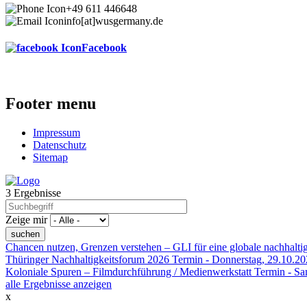
+49 611 446648
info[at]wusgermany.de
Facebook
Footer menu
Impressum
Datenschutz
Sitemap
3 Ergebnisse
Zeige mir
Chancen nutzen, Grenzen verstehen – GLI für eine globale nachhalt
Thüringer Nachhaltigkeitsforum 2026
Termin -
Donnerstag, 29.10.2
Koloniale Spuren – Filmdurchführung / Medienwerkstatt
Termin -
Sa
alle Ergebnisse anzeigen
x