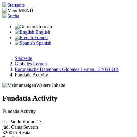
Direkt
zum
MENÜ
Inhalt
German
English
French
Spanish
Startseite
Globales Lernen
Pfadnavigation
Europäische Datenbank Globales Lernen - ENGLOB
Fundatia Activity
Weitere Inhalte
Fundatia Activity
Fundatia Activity
str. Pandurilor nr. 13
jud. Caras Severin
320075
Resita