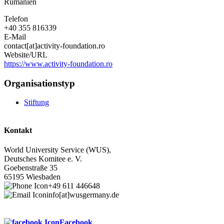
Rumänien
Telefon
+40 355 816339
E-Mail
contact[at]activity-foundation.ro
Website/URL
https://www.activity-foundation.ro
Organisationstyp
Stiftung
Kontakt
World University Service (WUS),
Deutsches Komitee e. V.
Goebenstraße 35
65195 Wiesbaden
+49 611 446648
info[at]wusgermany.de
Facebook