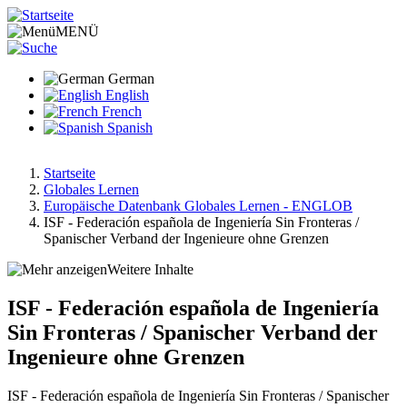
Direkt
zum
MENÜ
Inhalt
German
English
French
Spanish
Startseite
Globales Lernen
Pfadnavigation
Europäische Datenbank Globales Lernen - ENGLOB
ISF - Federación española de Ingeniería Sin Fronteras /
Spanischer Verband der Ingenieure ohne Grenzen
Weitere Inhalte
ISF - Federación española de Ingeniería
Sin Fronteras / Spanischer Verband der
Ingenieure ohne Grenzen
ISF - Federación española de Ingeniería Sin Fronteras / Spanischer