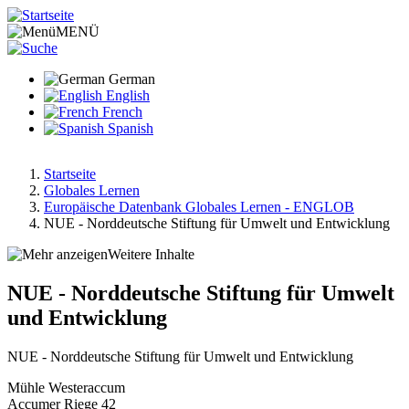
Direkt
zum
MENÜ
Inhalt
German
English
French
Spanish
Startseite
Globales Lernen
Pfadnavigation
Europäische Datenbank Globales Lernen - ENGLOB
NUE - Norddeutsche Stiftung für Umwelt und Entwicklung
Weitere Inhalte
NUE - Norddeutsche Stiftung für Umwelt
und Entwicklung
NUE - Norddeutsche Stiftung für Umwelt und Entwicklung
Mühle Westeraccum
Accumer Riege 42