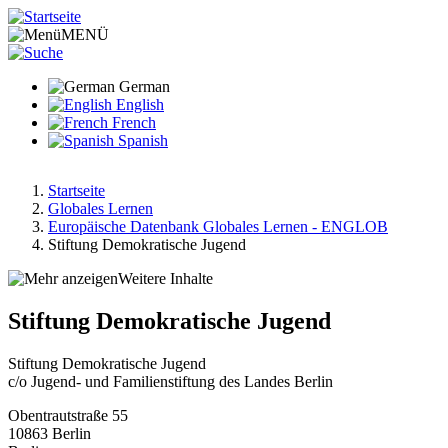
Direkt
zum
MENÜ
Inhalt
German
English
French
Spanish
Startseite
Globales Lernen
Pfadnavigation
Europäische Datenbank Globales Lernen - ENGLOB
Stiftung Demokratische Jugend
Weitere Inhalte
Stiftung Demokratische Jugend
Stiftung Demokratische Jugend
c/o Jugend- und Familienstiftung des Landes Berlin
Obentrautstraße 55
10863
Berlin