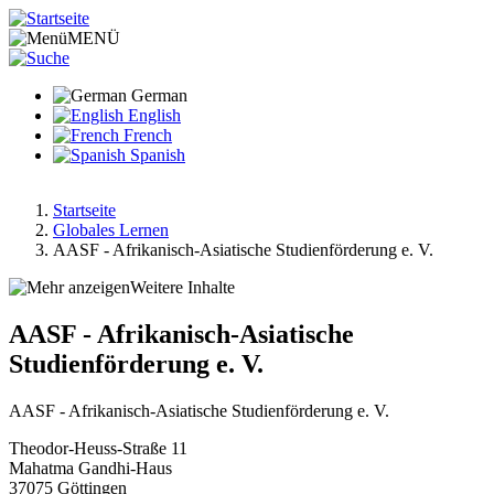
Direkt
zum
MENÜ
Inhalt
German
English
French
Spanish
Startseite
Globales Lernen
Pfadnavigation
AASF - Afrikanisch-Asiatische Studienförderung e. V.
Weitere Inhalte
AASF - Afrikanisch-Asiatische
Studienförderung e. V.
AASF - Afrikanisch-Asiatische Studienförderung e. V.
Theodor-Heuss-Straße 11
Mahatma Gandhi-Haus
37075
Göttingen