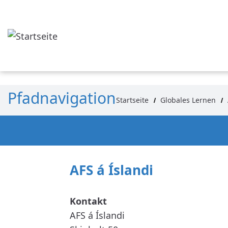
Direkt zum Inhalt
Pfadnavigation
Startseite
Globales Lernen
AFS á Íslandi
AFS á Íslandi