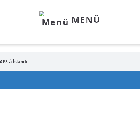
MENÜ
AFS á Íslandi