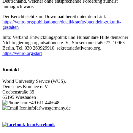
Deutschland, welcher ohne entsprechende Förderung zumeist
unmöglich wäre.
Der Bericht steht zum Download bereit unter dem Link
https://venro.org/publikationen/detail/kraefte-buendeln-zukunft-
gestalten
Info: Verband Entwicklungspolitik und Humanitäre Hilfe deutscher
Nichtregierungsorganisationen e. V., Stresemannstraße 72, 10963
Berlin, Tel. 030 263929910, sekretariat[at]venro.org,
https://venro.org/start
Kontakt
World University Service (WUS),
Deutsches Komitee e. V.
Goebenstraße 35
65195 Wiesbaden
+49 611 446648
info[at]wusgermany.de
Facebook