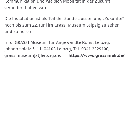
Kommunikation und wie sich Mobilität in der Zukunft
verändert haben wird.
Die Installation ist als Teil der Sonderausstellung „Zukünfte“
noch bis zum 22. Juni im Grassi Museum Leipzig zu sehen
und zu hören.
Info: GRASSI Museum für Angewandte Kunst Leipzig,
Johannisplatz 5–11, 04103 Leipzig, Tel. 0341 2229100,
grassimuseum[at]leipzig.de,
https://www.grassimak.de/
Kontakt
World University Service (WUS),
Deutsches Komitee e. V.
Goebenstraße 35
65195 Wiesbaden