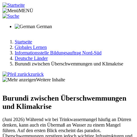
Direkt
zum
MENÜ
Inhalt
German
Startseite
Globales Lernen
Pfadnavigation
Informationsstelle Bildungsauftrag Nord-Süd
Deutsche Länder
Burundi zwischen Überschwemmungen und Klimakrise
zurück
Weitere Inhalte
Burundi zwischen Überschwemmungen
und Klimakrise
(Juni 2026) Während wir bei Trinkwassermangel häufig an Dürren
denken, kann auch ein Übermaß an Wasser zu einem Mangel
führen. Auf den ersten Blick erscheint das paradox.
Überschwemmungen zer­stören jedoch wichtige Infrastrukturen und