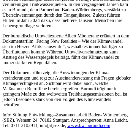
verunrei­nigen Trinkwasserquellen. In den vergangenen Jahren kam
es in Burundi, dem Partnerland Baden-Württem­bergs, verstärkt zu
Überschwemmungen durch den Tanganjikasee. Zuletzt führten
Fluten im Jahr 2024 dazu, dass mehrere Tausend Menschen ihre
Lebens­grundlage verloren.
Der burundische Umweltexperte Albert Mbonerane erläutert in dem
Dokumentarfilm „Facing New Realities – Wie der Klimawandel
sich im Herzen Afrikas aus­wirkt“, weshalb es immer häufiger zu
Überflutungen kommt: Während Umweltverschmutzung zum
Anstieg des Wasserspiegels beiträgt, führt der Klimawandel zu
immer stärkeren Regenfällen.
Der Dokumentarfilm zeigt die Auswirkungen der Klima­
veränderungen und regt zur Auseinandersetzung mit Fragen globaler
Klimagerechtigkeit an. Sichtbar wird dabei auch, welche
Maßnahmen Betroffene bereits ergreifen. Burundi trägt nur in
geringem Maße zu den weltweiten Treibhausgasemissionen bei, ist
jedoch besonders stark von den Folgen des Klimawandels
betroffen.
Info: Stiftung Entwicklungs-Zusammenarbeit Baden- Württemberg
(SEZ), Werastr. 24, 70182 Stuttgart, Ansprechperson: Anna Leicht,
Tel. 0711 2102911, info[at]sez.de,
www.bw-burundi.com