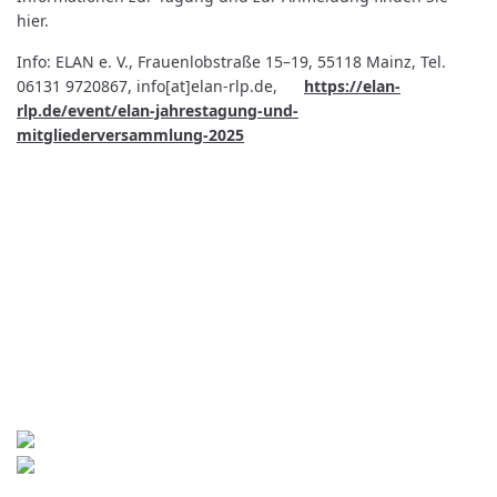
hier.
Info: ELAN e. V., Frauenlobstraße 15–19, 55118 Mainz, Tel.
06131 9720867, info[at]elan-rlp.de,
https://elan-
rlp.de/event/elan-jahrestagung-und-
mitgliederversammlung-2025
Kontakt
World University Service (WUS),
Deutsches Komitee e. V.
Goebenstraße 35
65195 Wiesbaden
+49 611 446648
info[at]wusgermany.de