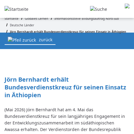
Direkt
zum
Inhalt
Startseite
Globales Lernen
Informationsstelle Bildungsauftrag Nord-Süd
Deutsche Länder
Pfadnavigation
Jörn Bernhardt erhält Bundesverdienstkreuz für seinen Einsatz in Äthiopien
zurück
Jörn Bernhardt erhält 
Bundesverdienstkreuz für seinen Einsatz 
in Äthiopien
(Mai 2026) Jörn Bernhardt hat am 4. Mai das
Bundesverdienstkreuz für sein langjähriges Engagement in
der Entwicklungszusammenarbeit im südäthiopischen
Awassa erhalten. Der Verdienstorden der Bundesrepublik