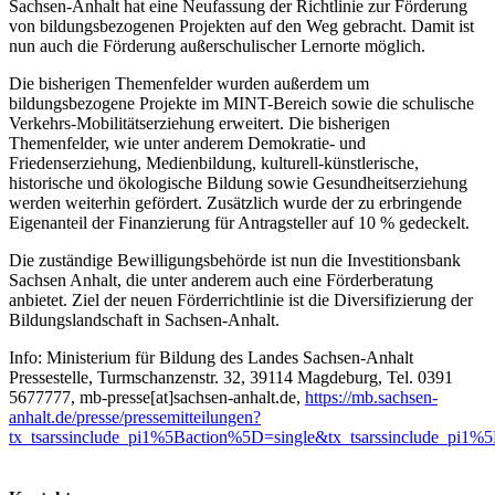
Sachsen-Anhalt hat eine Neufassung der Richtlinie zur Förderung
von bildungsbezogenen Projekten auf den Weg gebracht. Damit ist
nun auch die Förderung außerschulischer Lernorte möglich.
Die bisherigen Themenfelder wurden außerdem um
bildungsbezogene Projekte im MINT-Bereich sowie die schulische
Verkehrs-Mobilitätserziehung erweitert. Die bisherigen
Themenfelder, wie unter anderem Demokratie- und
Friedenserziehung, Medienbildung, kulturell-künstlerische,
historische und ökologische Bildung sowie Gesundheitserziehung
werden weiterhin gefördert. Zusätzlich wurde der zu erbringende
Eigenanteil der Finanzierung für Antragsteller auf 10 % gedeckelt.
Die zuständige Bewilligungsbehörde ist nun die Investitionsbank
Sachsen Anhalt, die unter anderem auch eine Förderberatung
anbietet. Ziel der neuen Förderrichtlinie ist die Diversifizierung der
Bildungslandschaft in Sachsen-Anhalt.
Info: Ministerium für Bildung des Landes Sachsen-Anhalt
Pressestelle, Turmschanzenstr. 32, 39114 Magdeburg, Tel. 0391
5677777, mb-presse[at]sachsen-anhalt.de,
https://mb.sachsen-
anhalt.de/presse/pressemitteilungen?
tx_tsarssinclude_pi1%5Baction%5D=single&tx_tsarssinclude_pi