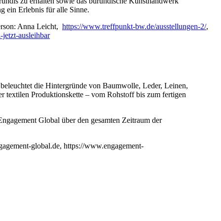
Burundis zu erhalten sowie das burundische Kunsthandwerk
 ein Erlebnis für alle Sinne.
erson: Anna Leicht,
https://www.treffpunkt-bw.de/ausstellungen-2/
,
jetzt-ausleihbar
g beleuchtet die Hintergründe von Baumwolle, Leder, Leinen,
r textilen Produktionskette – vom Rohstoff bis zum fertigen
Engagement Global über den gesamten Zeitraum der
engagement-global.de, https://www.engagement-