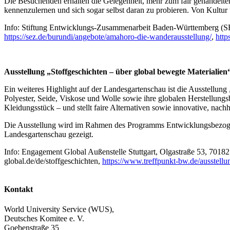
Die Besuchenden erhalten die Gelegenheit, mehr zum fair gehandelte
kennenzulernen und sich sogar selbst daran zu probieren. Von Kultur ü
Info: Stiftung Entwicklungs-Zusammenarbeit Baden-Württemberg (SEZ
https://sez.de/burundi/angebote/amahoro-die-wanderausstellung/
,
http
Ausstellung „Stoffgeschichten – über global bewegte Materialie
Ein weiteres Highlight auf der Landesgartenschau ist die Ausstellun
Polyester, Seide, Viskose und Wolle sowie ihre globalen Herstellungs
Kleidungsstück – und stellt faire Alternativen sowie innovative, nachh
Die Ausstellung wird im Rahmen des Programms Entwicklungsbezogen
Landesgartenschau gezeigt.
Info: Engagement Global Außenstelle Stuttgart, Olgastraße 53, 70182
global.de/de/stoffgeschichten,
https://www.treffpunkt-bw.de/ausstellu
Kontakt
World University Service (WUS),
Deutsches Komitee e. V.
Goebenstraße 35