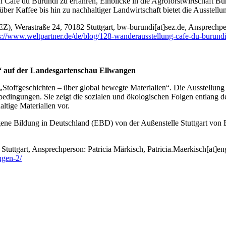
n Café du Burundi zu erfahren, Einblicke in die Agroforstwirtschaft 
ber Kaffee bis hin zu nachhaltiger Landwirtschaft bietet die Ausstellung
), Werastraße 24, 70182 Stuttgart, bw-burundi[at]sez.de, Ansprechp
s://www.weltpartner.de/de/blog/128-wanderausstellung-cafe-du-burundi-
n“ auf der Landesgartenschau Ellwangen
g „Stoffgeschichten – über global bewegte Materialien“. Die Ausstellun
bedingungen. Sie zeigt die sozialen und ökologischen Folgen entlang de
altige Materialien vor.
e Bildung in Deutschland (EBD) von der Außenstelle Stuttgart von 
 Stuttgart, Ansprechperson: Patricia Märkisch, Patricia.Maerkisch[at]
ngen-2/