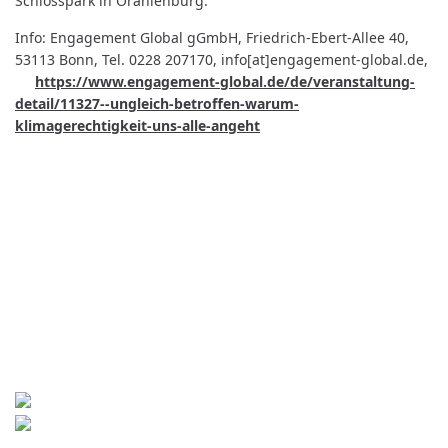
Schlosspark in Oranienburg.
Info: Engagement Global gGmbH, Friedrich-Ebert-Allee 40,
53113 Bonn, Tel. 0228 207170, info[at]engagement-global.de,
https://www.engagement-global.de/de/veranstaltung-
detail/11327--ungleich-betroffen-warum-
klimagerechtigkeit-uns-alle-angeht
Kontakt
World University Service (WUS),
Deutsches Komitee e. V.
Goebenstraße 35
65195 Wiesbaden
+49 611 446648
info[at]wusgermany.de