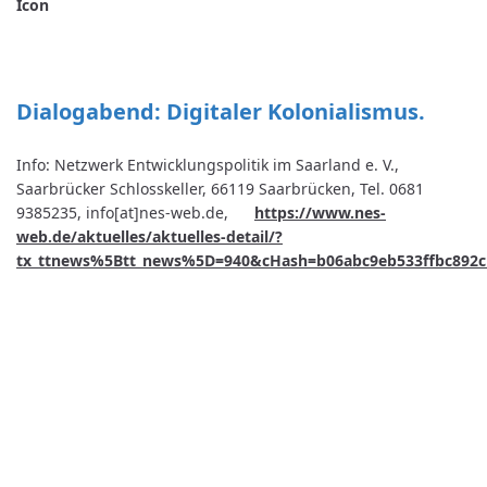
Dialogabend: Digitaler Kolonialismus.
Info: Netzwerk Entwicklungspolitik im Saarland e. V.,
Saarbrücker Schlosskeller, 66119 Saarbrücken, Tel. 0681
9385235, info[at]nes-web.de,
https://www.nes-
web.de/aktuelles/aktuelles-detail/?
tx_ttnews%5Btt_news%5D=940&cHash=b06abc9eb533ffbc892c