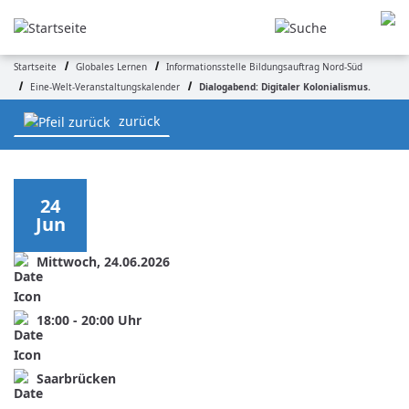
Direkt
zum
Inhalt
Startseite
Globales Lernen
Informationsstelle Bildungsauftrag Nord-Süd
Pfadnavigation
Eine-Welt-Veranstaltungskalender
Dialogabend: Digitaler Kolonialismus.
zurück
24
Jun
Mittwoch, 24.06.2026
18:00
-
20:00
Uhr
Saarbrücken