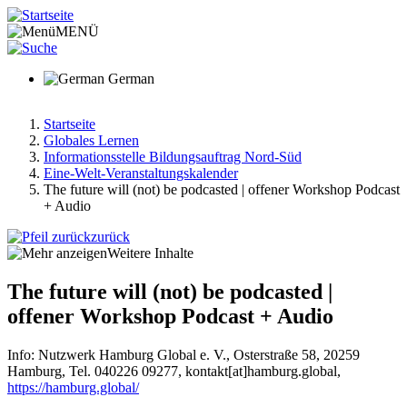
Direkt
zum
MENÜ
Inhalt
German
Startseite
Globales Lernen
Pfadnavigation
Informationsstelle Bildungsauftrag Nord-Süd
Eine-Welt-Veranstaltungskalender
The future will (not) be podcasted | offener Workshop Podcast
+ Audio
zurück
Weitere Inhalte
The future will (not) be podcasted |
offener Workshop Podcast + Audio
Info: Nutzwerk Hamburg Global e. V., Osterstraße 58, 20259
Hamburg, Tel. 040226 09277, kontakt[at]hamburg.global,
https://hamburg.global/