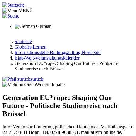
Direkt
zum
MENÜ
Inhalt
German
Startseite
Globales Lernen
Pfadnavigation
Informationsstelle Bildungsauftrag Nord-Süd
Eine-Welt-Veranstaltungskalender
Generation EU*rope: Shaping Our Future - Politische
Studienreise nach Brüssel
zurück
Weitere Inhalte
Generation EU*rope: Shaping Our
Future - Politische Studienreise nach
Brüssel
Info: Verein zur Förderung politischen Handelns e. V., Rathausgasse
22-24, 53111 Bonn, Tel. 0228-9638551, mail[at]vfh-online.de,