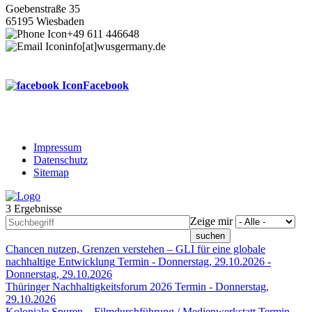
Goebenstraße 35
65195 Wiesbaden
+49 611 446648
info[at]wusgermany.de
Facebook
Impressum
Datenschutz
Footer
Sitemap
menu
3 Ergebnisse
Zeige mir
Chancen nutzen, Grenzen verstehen – GLI für eine globale
nachhaltige Entwicklung
Termin -
Donnerstag, 29.10.2026
-
Donnerstag, 29.10.2026
Thüringer Nachhaltigkeitsforum 2026
Termin -
Donnerstag,
29.10.2026
Koloniale Spuren – Filmdurchführung / Medienwerkstatt
Termin -