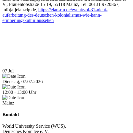
V., Frauenlobstraße 15-19, 55118 Mainz, Tel. 06131 9720867,
info[at]elan-rlp.de,
https://elan-rlp.de/event/vol-31-nicht-
aufarbeitung-des-deutschen-kolonialismus-wie-kann-
erinnerungskultur-aussehen
07
Jul
Dienstag, 07.07.2026
12:00
-
13:00
Uhr
Mainz
Kontakt
World University Service (WUS),
Deutsches Komitee e. V.