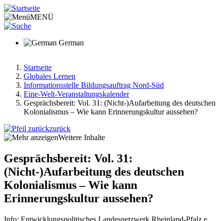
Direkt
zum
MENÜ
Inhalt
German
Startseite
Globales Lernen
Pfadnavigation
Informationsstelle Bildungsauftrag Nord-Süd
Eine-Welt-Veranstaltungskalender
Gesprächsbereit: Vol. 31: (Nicht-)Aufarbeitung des deutschen
Kolonialismus – Wie kann Erinnerungskultur aussehen?
zurück
Weitere Inhalte
Gesprächsbereit: Vol. 31:
(Nicht-)Aufarbeitung des deutschen
Kolonialismus – Wie kann
Erinnerungskultur aussehen?
Info: Entwicklungspolitisches Landesnetzwerk Rheinland-Pfalz e.