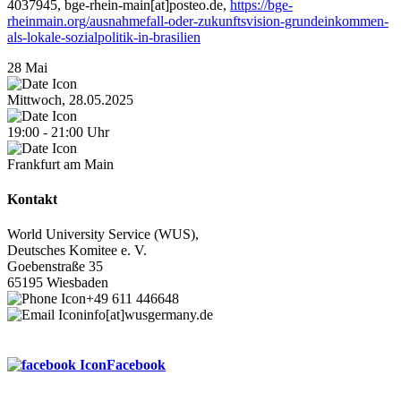
4037945, bge-rhein-main[at]posteo.de,
https://bge-
rheinmain.org/ausnahmefall-oder-zukunftsvision-grundeinkommen-
als-lokale-sozialpolitik-in-brasilien
28
Mai
Mittwoch, 28.05.2025
19:00
-
21:00
Uhr
Frankfurt am Main
Kontakt
World University Service (WUS),
Deutsches Komitee e. V.
Goebenstraße 35
65195 Wiesbaden
+49 611 446648
info[at]wusgermany.de
Facebook