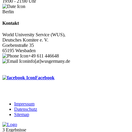
19:00
-
21:00
Uhr
Berlin
Kontakt
World University Service (WUS),
Deutsches Komitee e. V.
Goebenstraße 35
65195 Wiesbaden
+49 611 446648
info[at]wusgermany.de
Facebook
Impressum
Datenschutz
Footer
Sitemap
menu
3 Ergebnisse