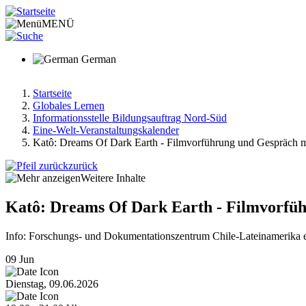
Direkt
zum
MENÜ
Inhalt
German
Startseite
Globales Lernen
Pfadnavigation
Informationsstelle Bildungsauftrag Nord-Süd
Eine-Welt-Veranstaltungskalender
Katô: Dreams Of Dark Earth - Filmvorführung und Gespräch mi
zurück
Weitere Inhalte
Katô: Dreams Of Dark Earth - Filmvorfüh
Info: Forschungs- und Dokumentationszentrum Chile-Lateinamerika e.
09
Jun
Dienstag, 09.06.2026