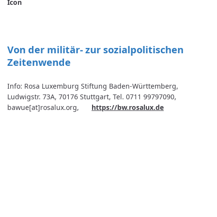
Von der militär- zur sozialpolitischen 
Zeitenwende
Info: Rosa Luxemburg Stiftung Baden-Württemberg,
Ludwigstr. 73A, 70176 Stuttgart, Tel. 0711 99797090,
bawue[at]rosalux.org,
https://bw.rosalux.de
Kontakt
World University Service (WUS),
Deutsches Komitee e. V.