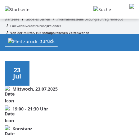
Direkt
zum
Inhalt
Startseite
Globales Lernen
Informationsstelle Bildungsauftrag Nord-Süd
Eine-Welt-Veranstaltungskalender
Pfadnavigation
Von der militär- zur sozialpolitischen Zeitenwende
zurück
23
Jul
Mittwoch, 23.07.2025
19:00
-
21:30
Uhr
Konstanz