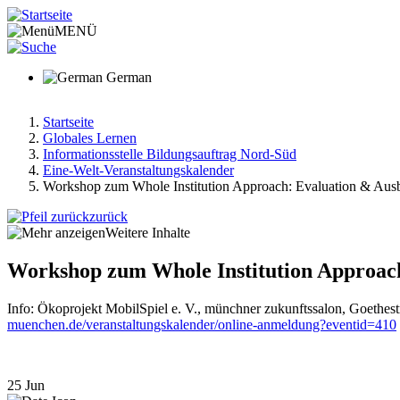
Direkt
zum
MENÜ
Inhalt
German
Startseite
Globales Lernen
Pfadnavigation
Informationsstelle Bildungsauftrag Nord-Süd
Eine-Welt-Veranstaltungskalender
Workshop zum Whole Institution Approach: Evaluation & Aus
zurück
Weitere Inhalte
Workshop zum Whole Institution Approach
Info: Ökoprojekt MobilSpiel e. V., münchner zukunftssalon, Goethes
muenchen.de/veranstaltungskalender/online-anmeldung?eventid=410
25
Jun