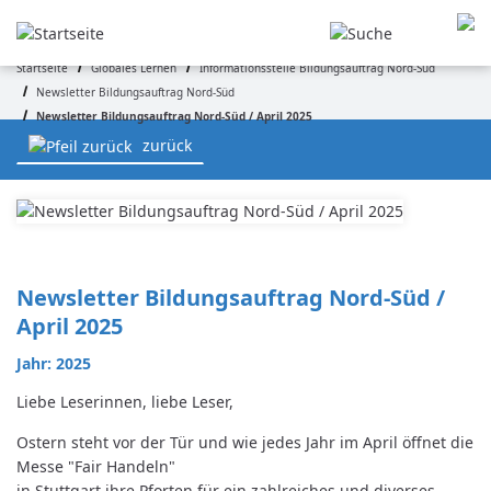
Direkt
zum
Inhalt
Startseite
Globales Lernen
Informationsstelle Bildungsauftrag Nord-Süd
Newsletter Bildungsauftrag Nord-Süd
Pfadnavigation
Newsletter Bildungsauftrag Nord-Süd / April 2025
zurück
Newsletter Bildungsauftrag Nord-Süd / 
April 2025
Jahr: 2025
Liebe Leserinnen, liebe Leser,
Ostern steht vor der Tür und wie jedes Jahr im April öffnet die
Messe "Fair Handeln"
in Stuttgart ihre Pforten für ein zahlreiches und diverses