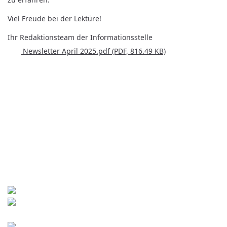
Viel Freude bei der Lektüre!
Ihr Redaktionsteam der Informationsstelle
Newsletter April 2025.pdf
(PDF, 816.49 KB)
Kontakt
World University Service (WUS),
Deutsches Komitee e. V.
Goebenstraße 35
65195 Wiesbaden
+49 611 446648
info[at]wusgermany.de