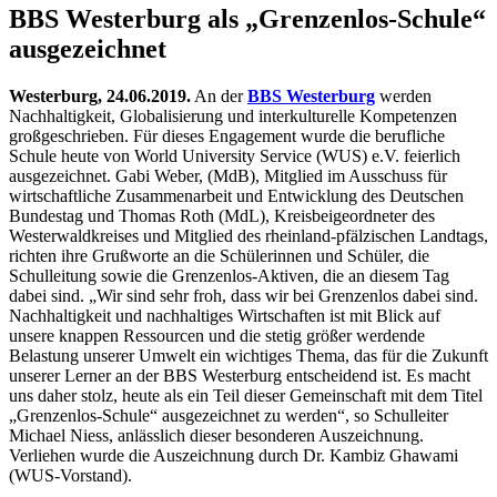
BBS Westerburg als „Grenzenlos-Schule“
ausgezeichnet
Westerburg, 24.06.2019.
An der
BBS Westerburg
werden
Nachhaltigkeit, Globalisierung und interkulturelle Kompetenzen
großgeschrieben. Für dieses Engagement wurde die berufliche
Schule heute von World University Service (WUS) e.V. feierlich
ausgezeichnet. Gabi Weber, (MdB), Mitglied im Ausschuss für
wirtschaftliche Zusammenarbeit und Entwicklung des Deutschen
Bundestag und Thomas Roth (MdL), Kreisbeigeordneter des
Westerwaldkreises und Mitglied des rheinland-pfälzischen Landtags,
richten ihre Grußworte an die Schülerinnen und Schüler, die
Schulleitung sowie die Grenzenlos-Aktiven, die an diesem Tag
dabei sind. „Wir sind sehr froh, dass wir bei Grenzenlos dabei sind.
Nachhaltigkeit und nachhaltiges Wirtschaften ist mit Blick auf
unsere knappen Ressourcen und die stetig größer werdende
Belastung unserer Umwelt ein wichtiges Thema, das für die Zukunft
unserer Lerner an der BBS Westerburg entscheidend ist. Es macht
uns daher stolz, heute als ein Teil dieser Gemeinschaft mit dem Titel
„Grenzenlos-Schule“ ausgezeichnet zu werden“, so Schulleiter
Michael Niess, anlässlich dieser besonderen Auszeichnung.
Verliehen wurde die Auszeichnung durch Dr. Kambiz Ghawami
(WUS-Vorstand).