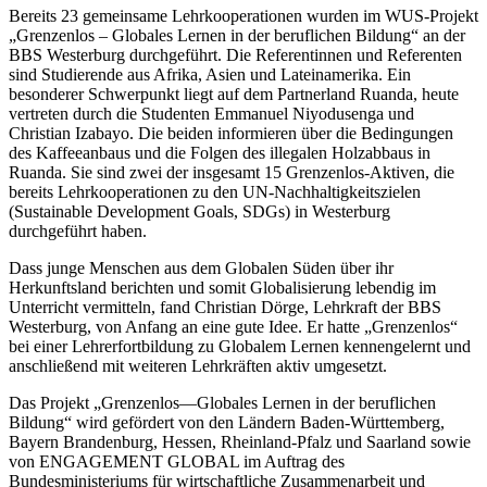
Bereits 23 gemeinsame Lehrkooperationen wurden im WUS-Projekt
„Grenzenlos – Globales Lernen in der beruflichen Bildung“ an der
BBS Westerburg durchgeführt. Die Referentinnen und Referenten
sind Studierende aus Afrika, Asien und Lateinamerika. Ein
besonderer Schwerpunkt liegt auf dem Partnerland Ruanda, heute
vertreten durch die Studenten Emmanuel Niyodusenga und
Christian Izabayo. Die beiden informieren über die Bedingungen
des Kaffeeanbaus und die Folgen des illegalen Holzabbaus in
Ruanda. Sie sind zwei der insgesamt 15 Grenzenlos-Aktiven, die
bereits Lehrkooperationen zu den UN-Nachhaltigkeitszielen
(Sustainable Development Goals, SDGs) in Westerburg
durchgeführt haben.
Dass junge Menschen aus dem Globalen Süden über ihr
Herkunftsland berichten und somit Globalisierung lebendig im
Unterricht vermitteln, fand Christian Dörge, Lehrkraft der BBS
Westerburg, von Anfang an eine gute Idee. Er hatte „Grenzenlos“
bei einer Lehrerfortbildung zu Globalem Lernen kennengelernt und
anschließend mit weiteren Lehrkräften aktiv umgesetzt.
Das Projekt „Grenzenlos—Globales Lernen in der beruflichen
Bildung“ wird gefördert von den Ländern Baden-Württemberg,
Bayern Brandenburg, Hessen, Rheinland-Pfalz und Saarland sowie
von ENGAGEMENT GLOBAL im Auftrag des
Bundesministeriums für wirtschaftliche Zusammenarbeit und