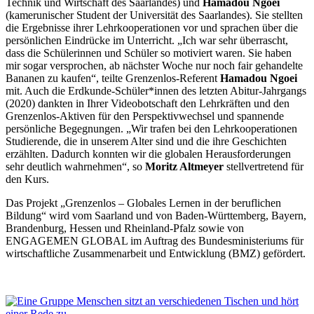
Technik und Wirtschaft des Saarlandes) und
Hamadou Ngoei
(kamerunischer Student der Universität des Saarlandes). Sie stellten
die Ergebnisse ihrer Lehrkooperationen vor und sprachen über die
persönlichen Eindrücke im Unterricht. „Ich war sehr überrascht,
dass die Schülerinnen und Schüler so motiviert waren. Sie haben
mir sogar versprochen, ab nächster Woche nur noch fair gehandelte
Bananen zu kaufen“, teilte Grenzenlos-Referent
Hamadou Ngoei
mit. Auch die Erdkunde-Schüler*innen des letzten Abitur-Jahrgangs
(2020) dankten in Ihrer Videobotschaft den Lehrkräften und den
Grenzenlos-Aktiven für den Perspektivwechsel und spannende
persönliche Begegnungen. „Wir trafen bei den Lehrkooperationen
Studierende, die in unserem Alter sind und die ihre Geschichten
erzählten. Dadurch konnten wir die globalen Herausforderungen
sehr deutlich wahrnehmen“, so
Moritz Altmeyer
stellvertretend für
den Kurs.
Das Projekt „Grenzenlos – Globales Lernen in der beruflichen
Bildung“ wird vom Saarland und von Baden-Württemberg, Bayern,
Brandenburg, Hessen und Rheinland-Pfalz sowie von
ENGAGEMEN GLOBAL im Auftrag des Bundesministeriums für
wirtschaftliche Zusammenarbeit und Entwicklung (BMZ) gefördert.