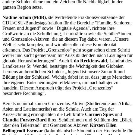
andere Schulen diene und ein Zeichen für Nachhaltigkeit in der
ganzen Region setze.
Nadine Schön (MdB)
, stellvertretende Fraktionsvorsitzende der
CDU/CSU-Bundestagsfraktion für die Bereiche "Familie, Senioren,
Frauen und Jugend" sowie "Digitale Agenda", richtete ihre
Grußworte an die Schulleitung, Lehrkräfte sowie die Schüler*innen
und Grenzenlos-Aktiven, die an diesem Tag dabei waren. „Unsere
Welt ist sehr komplex, und wir alle sollen diese Komplexität
erkennen. Das Projekt „Grenzenlos“ geht sogar schon einen Schritt
weiter und sucht gemeinsam mit Auszubildenden nach Lösungen für
globale Herausforderungen“. Auch
Udo Recktenwald
, Landrat des
Landkreises St. Wendel, bestätigte die Wichtigkeit des Globalen
Lernens an beruflichen Schulen: „Jugend ist unsere Zukunft und
Bildung ist der Schlüssel. Wichtig dabei ist es, dass junge Menschen
ihre eigenen Entscheidungen reflektieren, um nachhaltiger zu
handeln. Diesem Anspruch trägt das Projekt „Grenzenlos“
besondere Rechnung“.
Bereits neunmal kamen Grenzenlos-Aktive (Studierende aus Afrika,
Asien und Lateinamerika) an die Schule. Auch am Tag der
Auszeichnung ermöglichten die Lehrkräfte
Carmen Spies
und
Claudia Forster-Bard
ihren Schülerinnen und Schülern den „Blick
über den Tellerrand“ mit Grenzenlos-Aktiven
Kirsten Ellen
Bellingrodt Escovar
(kolumbianische Studentin der Hochschule für