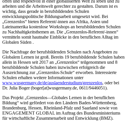
offen und respektvoll in einer globalisierten Welt zu leben und zu
arbeiten und die Arbeitswelt gerechter zu gestalten. Darum ist es
wichtig, dass gerade in berufsbildenden Schulen
entwicklungspolitische Bildungsarbeit umgesetzt wird. Bei
„Grenzenlos“ bieten Referent/-innen aus Afrika, Asien und
Lateinamerika kostenlose Workshops an berufsbildenden Schulen
zu Nachhaltigkeitsthemen an. Die „Grenzenlos-Referent/-innen“
vermitteln somit hautnahe Einblicke in den beruflichen Alltag im
Globalen Süden .
Die Nachfrage der berufsbildenden Schulen nach Angeboten zu
Globalem Lernen ist groß. Bereits 19 berufsbildende Schulen haben
allein in Hessen seit 2017 an „Grenzenlos“ teilgenommen und 8
berufsbildende Schulen haben inzwischen erfolgreich die
Auszeichnung zur „Grenzenlos-Schule“ erworben. Interessierte
Schulen erhalten weitere Informationen unter
www.wusgermany.de/de/auslaenderstudium/grenzenlos
, oder bei
Dr. Julia Boger (boger[at]wusgermany.de, 0611/9446051).
Das Projekt „Grenzenlos—Globales Lernen in der beruflichen
Bildung“ wird gefördert von den Ländern Baden-Württemberg,
Brandenburg, Hessen, Rheinland-Pfalz und Saarland sowie von
ENGAGEMENT GLOBAL im Auftrag des Bundesministeriums
für wirtschaftliche Zusammenarbeit und Entwicklung (BMZ).