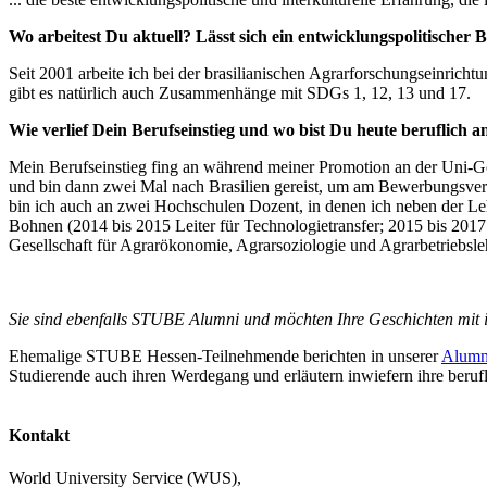
Wo arbeitest Du aktuell? Lässt sich ein entwicklungspolitischer
Seit 2001 arbeite ich bei der brasilianischen Agrarforschungseinric
gibt es natürlich auch Zusammenhänge mit SDGs 1, 12, 13 und 17.
Wie verlief Dein Berufseinstieg und wo bist Du heute beruflich
Mein Berufseinstieg fing an während meiner Promotion an der Uni-Göt
und bin dann zwei Mal nach Brasilien gereist, um am Bewerbungsverfa
bin ich auch an zwei Hochschulen Dozent, in denen ich neben der L
Bohnen (2014 bis 2015 Leiter für Technologietransfer; 2015 bis 2017 
Gesellschaft für Agrarökonomie, Agrarsoziologie und Agrarbetriebs
Sie sind ebenfalls STUBE Alumni und möchten Ihre Geschichten mit i
Ehemalige STUBE Hessen-Teilnehmende berichten in unserer
Alumn
Studierende auch ihren Werdegang und erläutern inwiefern ihre beruf
Kontakt
World University Service (WUS),