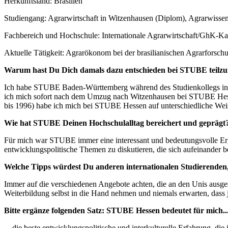
Herkunftsland: Brasilien
Studiengang: Agrarwirtschaft in Witzenhausen (Diplom), Agrarwissen
Fachbereich und Hochschule: Internationale Agrarwirtschaft/GhK-Ka
Aktuelle Tätigkeit: Agrarökonom bei der brasilianischen Agrarforsc
Warum hast Du Dich damals dazu entschieden bei STUBE teil
Ich habe STUBE Baden-Württemberg während des Studienkollegs in Ko
ich mich sofort nach dem Umzug nach Witzenhausen bei STUBE Hes
bis 1996) habe ich mich bei STUBE Hessen auf unterschiedliche Weis
Wie hat STUBE Deinen Hochschulalltag bereichert und geprägt
Für mich war STUBE immer eine interessant und bedeutungsvolle Er
entwicklungspolitische Themen zu diskutieren, die sich aufeinander 
Welche Tipps würdest Du anderen internationalen Studierenden
Immer auf die verschiedenen Angebote achten, die an den Unis ausge
Weiterbildung selbst in die Hand nehmen und niemals erwarten, dass j
Bitte ergänze folgenden Satz: STUBE Hessen bedeutet für mich..
... die beste entwicklungspolitische und interkulturelle Erfahrung, di