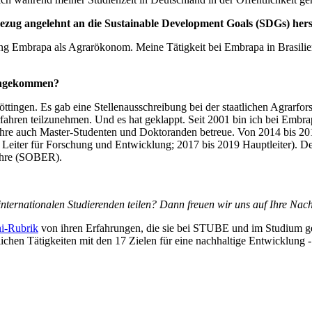
 Bezug angelehnt an die Sustainable Development Goals (SDGs) hers
htung Embrapa als Agrarökonom. Meine Tätigkeit bei Embrapa in Brasil
 angekommen?
tingen. Es gab eine Stellenausschreibung bei der staatlichen Agrarfo
hren teilzunehmen. Und es hat geklappt. Seit 2001 bin ich bei Embrap
ehre auch Master-Studenten und Doktoranden betreue. Von 2014 bis 201
Leiter für Forschung und Entwicklung; 2017 bis 2019 Hauptleiter). Der
lehre (SOBER).
nternationalen Studierenden teilen? Dann freuen wir uns auf Ihre Nach
i-Rubrik
von ihren Erfahrungen, die sie bei STUBE und im Studium gem
lichen Tätigkeiten mit den 17 Zielen für eine nachhaltige Entwicklung 