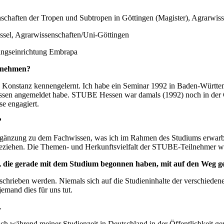
schaften der Tropen und Subtropen in Göttingen (Magister), Agrarwiss
ssel, Agrarwissenschaften/Uni-Göttingen
hungseinrichtung Embrapa
zunehmen?
nstanz kennengelernt. Ich habe ein Seminar 1992 in Baden-Württembe
sen angemeldet habe. STUBE Hessen war damals (1992) noch in der
e engagiert.
?
gänzung zu dem Fachwissen, was ich im Rahmen des Studiums erwarb.
beziehen. Die Themen- und Herkunftsvielfalt der STUBE-Teilnehmer war
, die gerade mit dem Studium begonnen haben, mit auf den Weg g
schrieben werden. Niemals sich auf die Studieninhalte der verschiede
emand dies für uns tut.
.
e ich während meiner Studienzeit in Deutschland in der Öffentlichkeit g