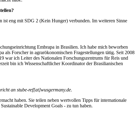
tellen?
ien ist eng mit SDG 2 (Kein Hunger) verbunden. Im weiteren Sinne
rschungseinrichtung Embrapa in Brasilien. Ich habe mich beworben
a als Forscher in agrarökonomischen Fragestellungen tätig. Seit 2008
9 war ich Leiter des Nationalen Forschungszentrums für Reis und
zeit bin ich Wissenschaftlicher Koordinator der Brasilianischen
richt an stube-ref[at]wusgermany.de.
acht haben. Sie teilen neben wertvollen Tipps für internationale
- Sustainable Development Goals - zu tun haben.