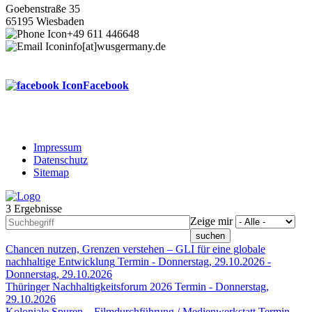
Goebenstraße 35
65195 Wiesbaden
+49 611 446648
info[at]wusgermany.de
Facebook
Impressum
Datenschutz
Footer
Sitemap
menu
3 Ergebnisse
Zeige mir
Chancen nutzen, Grenzen verstehen – GLI für eine globale
nachhaltige Entwicklung
Termin -
Donnerstag, 29.10.2026
-
Donnerstag, 29.10.2026
Thüringer Nachhaltigkeitsforum 2026
Termin -
Donnerstag,
29.10.2026
Koloniale Spuren – Filmdurchführung / Medienwerkstatt
Termin -