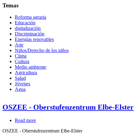
Temas
Reforma agraria
Educación
digitalización
Discriminación
Energías renovables
Arte
Niños/Derecho de los niños
Clima
Cultura
Medio ambiente
Agricultura
Salud
Jóvenes
Agua
OSZEE - Oberstufenzentrum Elbe-Elster
Read more
about
OSZEE
OSZEE - Oberstufenzentrum Elbe-Elster
-
Oberstufenzentrum