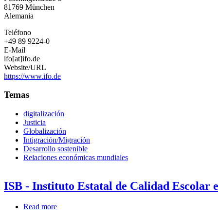
Instituto
81769
München
Leibniz
Alemania
de
Investigación
Teléfono
Económica
+49 89 9224-0
de
E-Mail
la
ifo[at]ifo.de
Universidad
Website/URL
de
https://www.ifo.de
Múnich
Temas
digitalización
Justicia
Globalización
Intigración/Migración
Desarrollo sostenible
Relaciones económicas mundiales
ISB - Instituto Estatal de Calidad Escolar
Read more
about
ISB