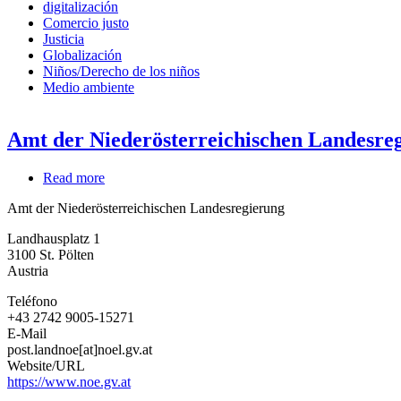
digitalización
Comercio justo
Justicia
Globalización
Niños/Derecho de los niños
Medio ambiente
Amt der Niederösterreichischen Landesre
Read more
about
Amt
Amt der Niederösterreichischen Landesregierung
der
Niederösterreichischen
Landhausplatz 1
Landesregierung
3100
St. Pölten
Austria
Teléfono
+43 2742 9005-15271
E-Mail
post.landnoe[at]noel.gv.at
Website/URL
https://www.noe.gv.at