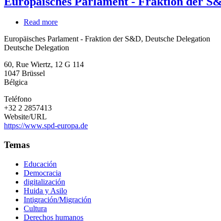
Europäisches Parlament - Fraktion der S&
Read more
about
Europäisches
Europäisches Parlament - Fraktion der S&D, Deutsche Delegation
Parlament
Deutsche Delegation
-
Fraktion
60, Rue Wiertz, 12 G 114
der
1047
Brüssel
S&D,
Bélgica
Deutsche
Delegation
Teléfono
+32 2 2857413
Website/URL
https://www.spd-europa.de
Temas
Educación
Democracia
digitalización
Huida y Asilo
Intigración/Migración
Cultura
Derechos humanos