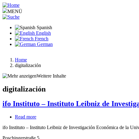
Pasar
al
MENÜ
contenido
principal
Spanish
English
French
German
Home
digitalización
Ruta
de
Weitere Inhalte
navegación
digitalización
ifo Instituto – Instituto Leibniz de Inves
Read more
about
ifo
ifo Instituto – Instituto Leibniz de Investigación Económica de la Un
Instituto
–
Poschingerstraße 5