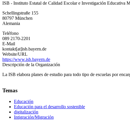
ISB - Instituto Estatal de Calidad Escolar e Investigación Educativa 
-
Instituto
Schellingstraße 155
Estatal
80797
München
de
Alemania
Calidad
Escolar
Teléfono
e
089 2170-2201
Investigación
E-Mail
Educativa
kontakt[at]isb.bayern.de
Múnich
Website/URL
https://www.isb.bayern.de
Descripción de la Organización
La ISB elabora planes de estudio para todo tipo de escuelas por enca
Temas
Educación
Educación para el desarrollo sostenible
digitalización
Intigración/Migración