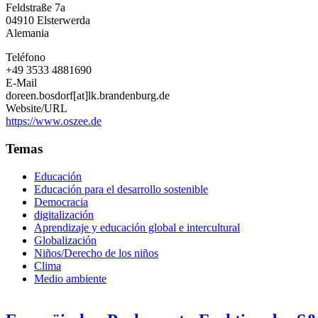
Feldstraße 7a
Elbe-
04910
Elsterwerda
Elster
Alemania
Teléfono
+49 3533 4881690
E-Mail
doreen.bosdorf[at]lk.brandenburg.de
Website/URL
https://www.oszee.de
Temas
Educación
Educación para el desarrollo sostenible
Democracia
digitalización
Aprendizaje y educación global e intercultural
Globalización
Niños/Derecho de los niños
Clima
Medio ambiente