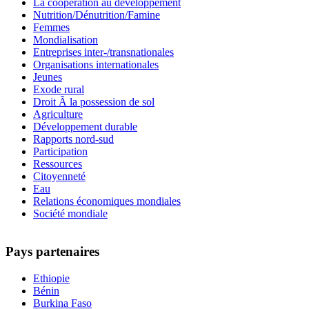
La coopération au développement
Nutrition/Dénutrition/Famine
Femmes
Mondialisation
Entreprises inter-/transnationales
Organisations internationales
Jeunes
Exode rural
Droit Ã la possession de sol
Agriculture
Développement durable
Rapports nord-sud
Participation
Ressources
Citoyenneté
Eau
Relations économiques mondiales
Société mondiale
Pays partenaires
Ethiopie
Bénin
Burkina Faso