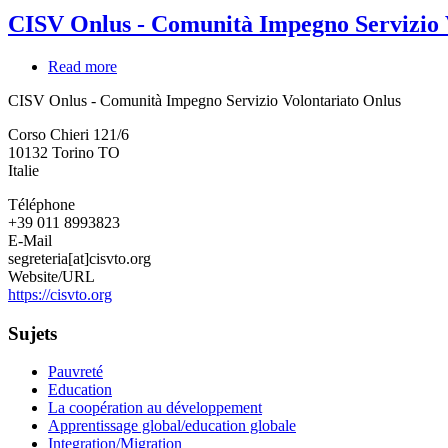
CISV Onlus - Comunità Impegno Servizio 
Read more
about
CISV
CISV Onlus - Comunità Impegno Servizio Volontariato Onlus
Onlus
-
Corso Chieri 121/6
Comunità
10132
Torino
TO
Impegno
Italie
Servizio
Volontariato
Téléphone
Onlus
+39 011 8993823
E-Mail
segreteria[at]cisvto.org
Website/URL
https://cisvto.org
Sujets
Pauvreté
Education
La coopération au développement
Apprentissage global/education globale
Integration/Migration