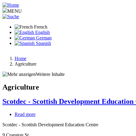
Aller
au
MENU
contenu
principal
French
English
German
Spanish
Home
Agriculture
Fil
d'Ariane
Weitere Inhalte
Agriculture
Scotdec - Scottish Development Education
Read more
about
Scotdec
Scotdec - Scottish Development Education Centre
-
Scottish
9 Cranston St