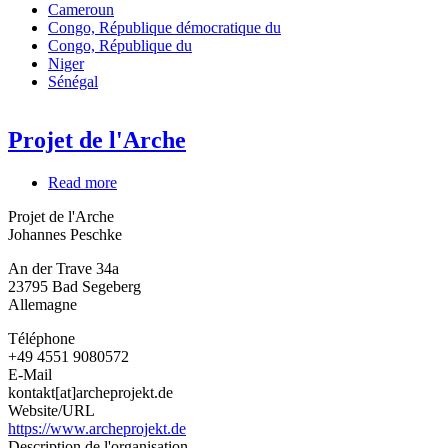
Cameroun
Congo, République démocratique du
Congo, République du
Niger
Sénégal
Projet de l'Arche
Read more
about
Projet
Projet de l'Arche
de
Johannes Peschke
l'Arche
An der Trave 34a
23795
Bad Segeberg
Allemagne
Téléphone
+49 4551 9080572
E-Mail
kontakt[at]archeprojekt.de
Website/URL
https://www.archeprojekt.de
Description de l'organisation