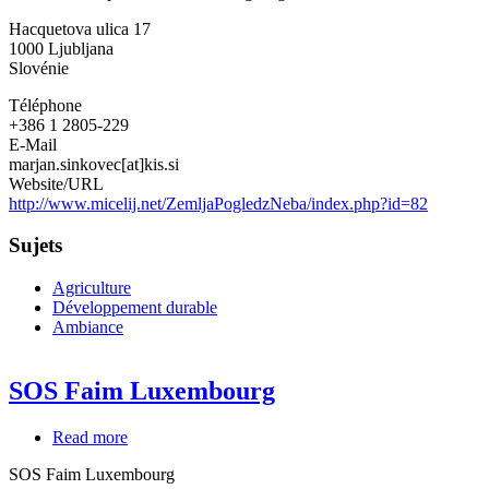
-
Hacquetova ulica 17
Institut
1000
Ljubljana
agricole
Slovénie
de
Slovénie
Téléphone
+386 1 2805-229
E-Mail
marjan.sinkovec[at]kis.si
Website/URL
http://www.micelij.net/ZemljaPogledzNeba/index.php?id=82
Sujets
Agriculture
Développement durable
Ambiance
SOS Faim Luxembourg
Read more
about
SOS
SOS Faim Luxembourg
Faim