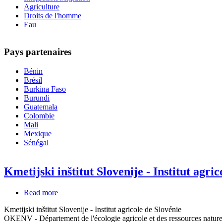
Agriculture
Droits de l'homme
Eau
Pays partenaires
Bénin
Brésil
Burkina Faso
Burundi
Guatemala
Colombie
Mali
Mexique
Sénégal
Kmetijski inštitut Slovenije - Institut agri
Read more
about
Kmetijski
Kmetijski inštitut Slovenije - Institut agricole de Slovénie
inštitut
OKENV - Département de l'écologie agricole et des ressources nature
Slovenije