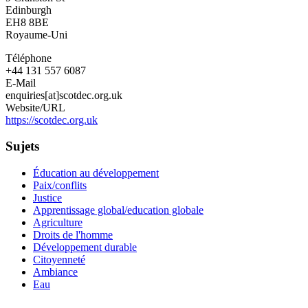
Development
Edinburgh
Education
EH8 8BE
Centre
Royaume-Uni
Téléphone
+44 131 557 6087
E-Mail
enquiries[at]scotdec.org.uk
Website/URL
https://scotdec.org.uk
Sujets
Éducation au développement
Paix/conflits
Justice
Apprentissage global/education globale
Agriculture
Droits de l'homme
Développement durable
Citoyenneté
Ambiance
Eau