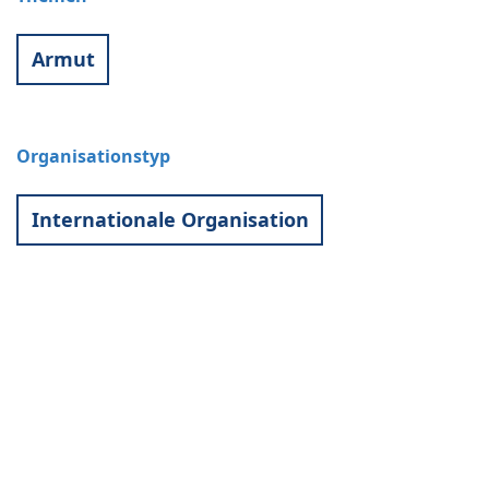
Armut
Organisationstyp
Internationale Organisation
Kontakt
World University Service (WUS),
Deutsches Komitee e. V.
Goebenstraße 35