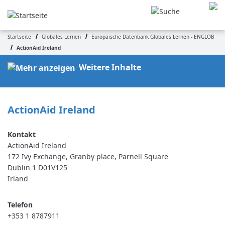
Direkt
zum
Inhalt
Startseite
Globales Lernen
Europäische Datenbank Globales Lernen - ENGLOB
Pfadnavigation
ActionAid Ireland
Weitere Inhalte
ActionAid Ireland
ActionAid Ireland
172 Ivy Exchange, Granby place, Parnell Square
Dublin 1
D01V125
Irland
Telefon
+353 1 8787911