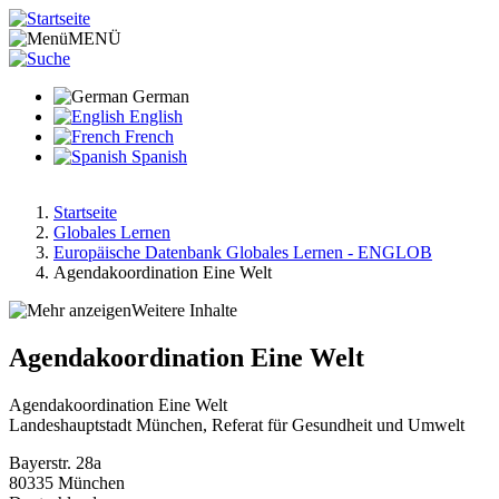
Direkt
zum
MENÜ
Inhalt
German
English
French
Spanish
Startseite
Globales Lernen
Pfadnavigation
Europäische Datenbank Globales Lernen - ENGLOB
Agendakoordination Eine Welt
Weitere Inhalte
Agendakoordination Eine Welt
Agendakoordination Eine Welt
Landeshauptstadt München, Referat für Gesundheit und Umwelt
Bayerstr. 28a
80335
München