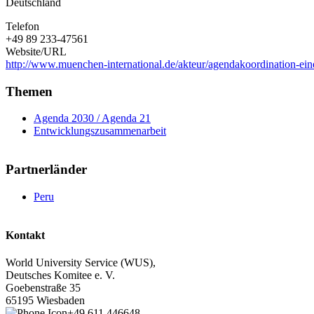
Deutschland
Telefon
+49 89 233-47561
Website/URL
http://www.muenchen-international.de/akteur/agendakoordination-ein
Themen
Agenda 2030 / Agenda 21
Entwicklungszusammenarbeit
Partnerländer
Peru
Kontakt
World University Service (WUS),
Deutsches Komitee e. V.
Goebenstraße 35
65195 Wiesbaden
+49 611 446648