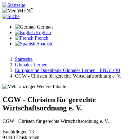
Direkt
zum
MENÜ
Inhalt
German
English
French
Spanish
Startseite
Globales Lernen
Pfadnavigation
Europäische Datenbank Globales Lernen - ENGLOB
CGW - Christen für gerechte Wirtschaftsordnung e. V.
Weitere Inhalte
CGW - Christen für gerechte
Wirtschaftsordnung e. V.
CGW - Christen für gerechte Wirtschaftsordnung e. V.
Buchklingen 13
91448
Emskirchen