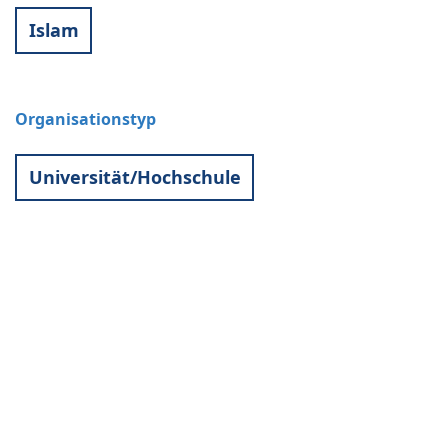
Islam
Organisationstyp
Universität/Hochschule
Kontakt
World University Service (WUS),
Deutsches Komitee e. V.
Goebenstraße 35
65195 Wiesbaden