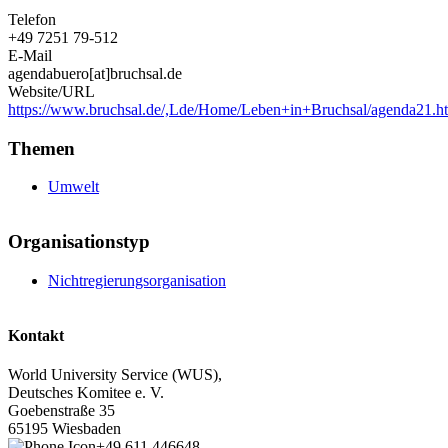
Telefon
+49 7251 79-512
E-Mail
agendabuero[at]bruchsal.de
Website/URL
https://www.bruchsal.de/,Lde/Home/Leben+in+Bruchsal/agenda21.h
Themen
Umwelt
Organisationstyp
Nichtregierungsorganisation
Kontakt
World University Service (WUS),
Deutsches Komitee e. V.
Goebenstraße 35
65195 Wiesbaden
+49 611 446648