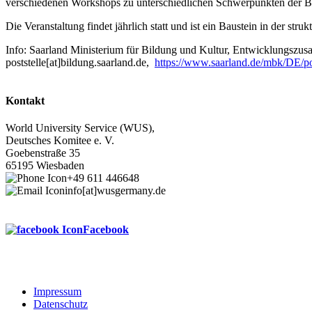
verschiedenen Workshops zu unterschiedlichen Schwerpunkten der B
Die Veranstaltung findet jährlich statt und ist ein Baustein in der s
Info: Saarland Ministerium für Bildung und Kultur, Entwicklungszus
poststelle[at]bildung.saarland.de,
https://www.saarland.de/mbk/DE/p
Kontakt
World University Service (WUS),
Deutsches Komitee e. V.
Goebenstraße 35
65195 Wiesbaden
+49 611 446648
info[at]wusgermany.de
Facebook
Impressum
Datenschutz
Footer