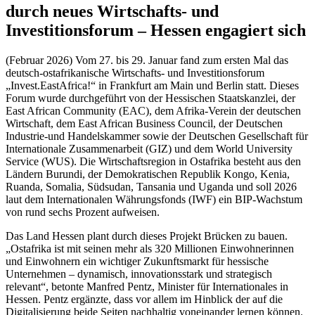
durch neues Wirtschafts- und
Investitionsforum – Hessen engagiert sich
(Februar 2026) Vom 27. bis 29. Januar fand zum ersten Mal das
deutsch-ostafrikanische Wirtschafts- und Investitionsforum
„Invest.EastAfrica!“ in Frankfurt am Main und Berlin statt. Dieses
Forum wurde durchgeführt von der Hessischen Staatskanzlei, der
East African Community (EAC), dem Afrika-Verein der deutschen
Wirtschaft, dem East African Business Council, der Deutschen
Industrie-und Handelskammer sowie der Deutschen Gesellschaft für
Internationale Zusammenarbeit (GIZ) und dem World University
Service (WUS). Die Wirtschaftsregion in Ostafrika besteht aus den
Ländern Burundi, der Demokratischen Republik Kongo, Kenia,
Ruanda, Somalia, Südsudan, Tansania und Uganda und soll 2026
laut dem Internationalen Währungsfonds (IWF) ein BIP-Wachstum
von rund sechs Prozent aufweisen.
Das Land Hessen plant durch dieses Projekt Brücken zu bauen.
„Ostafrika ist mit seinen mehr als 320 Millionen Einwohnerinnen
und Einwohnern ein wichtiger Zukunftsmarkt für hessische
Unternehmen – dynamisch, innovationsstark und strategisch
relevant“, betonte Manfred Pentz, Minister für Internationales in
Hessen. Pentz ergänzte, dass vor allem im Hinblick der auf die
Digitalisierung beide Seiten nachhaltig voneinander lernen können.