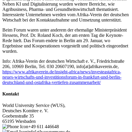
Neben KI und Digitalisierung wurden weitere Bereiche, wie
Agribusiness, Pharma- und Gesundheitswirtschaft thematisiert.
Interessierte Unternehmen werden vom Afrika-Verein der deutschen
Wirtschaft bei der Kontaktaufnahme und Umsetzung unterstützt.
Beim Forum waren unter anderem der ehemalige Ministerpräsident
Hessens, Prof. Dr. Roland Koch, der am ersten Tag die Keynote-
Rede hielt. Das Forum endete in Berlin am 29. Januar, wo
Ergebnisse und Kooperationen vorgestellt und politisch eingeordnet
wurden.
Info: Afrika-Verein der deutschen Wirtschaft e. V., Friedrichstraße
206, 10969 Berlin, Tel. 030 20607190, info[at]afrikaverein.de,
https://www.afrikaverein.de/insight-africa/news/investeastafrica-
neues-wirtschafts-und-investitionsforum-in-frankfurt-und-berlin-
deutschland-und-ostafrika-vertiefen-zusammenarbeit/
Kontakt
World University Service (WUS),
Deutsches Komitee e. V.
Goebenstraße 35
65195 Wiesbaden
+49 611 446648
info[at]wusgermany.de