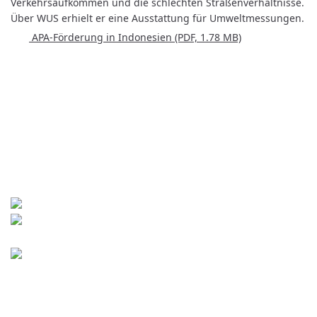
Verkehrsaufkommen und die schlechten Straßenverhältnisse.
Über WUS erhielt er eine Ausstattung für Umweltmessungen.
APA-Förderung in Indonesien
(PDF, 1.78 MB)
Kontakt
World University Service (WUS),
Deutsches Komitee e. V.
Goebenstraße 35
65195 Wiesbaden
+49 611 446648
info[at]wusgermany.de
Facebook
Impressum
Footer
menu
Datenschutz