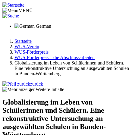
Direkt
zum
MENÜ
Inhalt
German
Startseite
WUS-Verein
Pfadnavigation
WUS-Förderpreis
WUS-Förderpreis – die Abschlussarbeiten
Globalisierung im Leben von Schülerinnen und Schülern.
Eine rekonstruktive Untersuchung an ausgewählten Schulen
in Banden-Württemberg
zurück
Weitere Inhalte
Globalisierung im Leben von
Schülerinnen und Schülern. Eine
rekonstruktive Untersuchung an
ausgewählten Schulen in Banden-
Württemberg